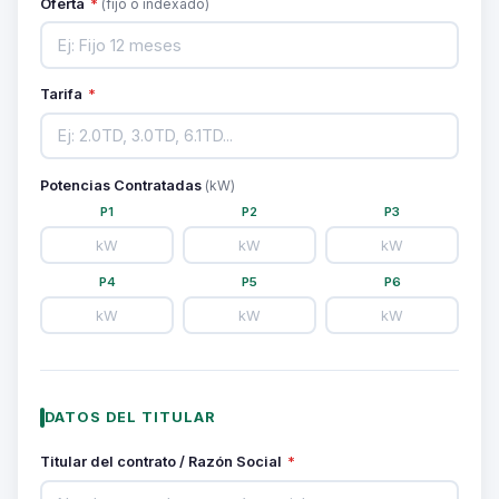
Oferta
*
(fijo o indexado)
Tarifa
*
Potencias Contratadas
(kW)
P1
P2
P3
P4
P5
P6
DATOS DEL TITULAR
Titular del contrato / Razón Social
*